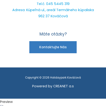
Tel.č. 045 5445 319
Adresa: Kúpeľná ul., areál Termálneho kúpaliska
962 37 Kováčová
Máte otázky?
Kontaktujte Nás
Copyright © 2026 Holidaypark Kováčová
Powered by CREANET a.s
Preview