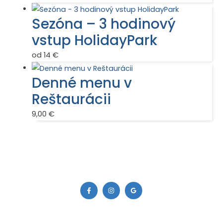
Sezóna – 3 hodinový
vstup HolidayPark
od 14 €
Denné menu v
Reštaurácii
9,00
€
PRIPOJTE SA K NÁM