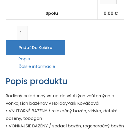
Spolu
0,00
€
množstvo
Sezóna
-
Pridať Do Košíka
Rodinný
Popis
celodenný
Ďalšie informácie
vstup
HolidayPark
Popis produktu
Rodinný celodenný vstup do všetkých vnútorných a
vonkajších bazénov v HolidayPark Kováčová
• VNÚTORNÉ BAZÉNY / relaxačný bazén, vírivka, detské
bazény, tobogan
• VONKAJŠIE BAZÉNY / sedací bazén, regeneračný bazén