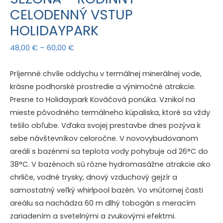
CELODENNÝ VSTUP
HOLIDAYPARK
Price
48,00
€
–
60,00
€
range:
48,00 €
Príjemné chvíle oddychu v termálnej minerálnej vode,
through
krásne podhorské prostredie a výnimočné atrakcie.
60,00 €
Presne to Holidaypark Kováčová ponúka. Vznikol na
mieste pôvodného termálneho kúpaliska, ktoré sa vždy
tešilo obľube. Vďaka svojej prestavbe dnes pozýva k
sebe návštevníkov celoročne. V novovybudovanom
areáli s bazénmi sa teplota vody pohybuje od 26°C do
38°C. V bazénoch sú rôzne hydromasážne atrakcie ako
chrliče, vodné trysky, dnový vzduchový gejzír a
samostatný veľký whirlpool bazén. Vo vnútornej časti
areálu sa nachádza 60 m dlhý tobogán s meracím
zariadením a svetelnými a zvukovými efektmi.