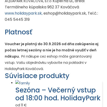
Kúpeľná ul., areál
AQUAPARK KOVÁČOVÁ, s.r.o
Termálneho kúpaliska
962 37 Kováčová
www.holidaypark.sk,
eshop@holidaypark.sk, Tel.č.
:
045 5445 319
Platnosť
Voucher je platný do 30.9.2026 od dňa zakúpenia aj
počas letnej sezóny a nie je ho možné využiť v deň
nákupu.
Pri nákupe cez eshop máte garantovaný
vstup. Vašu objednávku vybavíte na pokladni v
HolidayPark Kováčová.
Súvisiace produkty
Sezóna – Večerný vstup
od 18:00 hod. HolidayPark
od 11 €